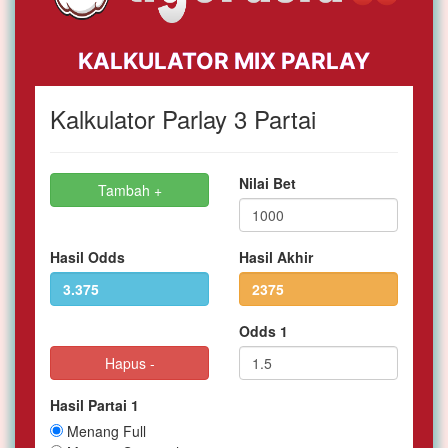
KALKULATOR MIX PARLAY