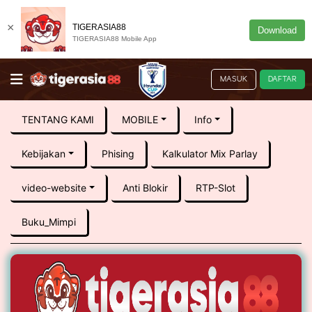
×
TIGERASIA88
Download
TIGERASIA88 Mobile App
MASUK
DAFTAR
TENTANG KAMI
MOBILE
Info
Kebijakan
Phising
Kalkulator Mix Parlay
video-website
Anti Blokir
RTP-Slot
Buku_Mimpi