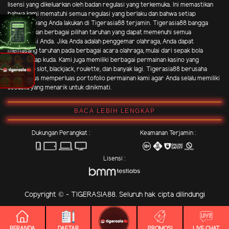
lisensi yang dikeluarkan oleh badan regulasi yang terkemuka. Ini memastikan
bahwa kami mematuhi semua regulasi yang berlaku dan bahwa setiap
transaksi yang Anda lakukan di Tigerasia88 terjamin. Tigerasia88 bangga
menyediakan berbagai pilihan taruhan yang dapat memenuhi semua
preferensi Anda. Jika Anda adalah penggemar olahraga, Anda dapat
memasang taruhan pada berbagai acara olahraga, mulai dari sepak bola
hingga balap kuda. Kami juga memiliki berbagai permainan kasino yang
mencakup slot, blackjack, roulette, dan banyak lagi. Tigerasia88 berusaha
untuk terus memperluas portofolio permainan kami agar Anda selalu memiliki
sesuatu yang menarik untuk dinikmati.
BACA LEBIH LENGKAP
Dukungan Perangkat :
Keamanan Terjamin :
Lisensi :
Copyright © - TIGERASIA88. Seluruh hak cipta dilindungi
BERANDA
DAFTAR
PROMOSI
LIVE CHAT